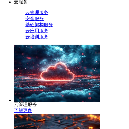
云服务
云管理服务
安全服务
基础架构服务
云应用服务
云培训服务
云管理服务
了解更多