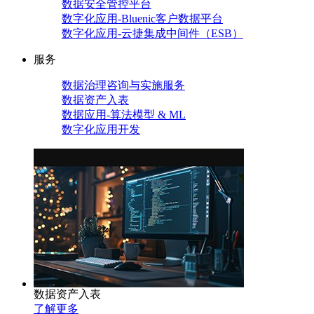
数据安全管控平台
数字化应用-Bluenic客户数据平台
数字化应用-云捷集成中间件（ESB）
服务
数据治理咨询与实施服务
数据资产入表
数据应用-算法模型 & ML
数字化应用开发
数据资产入表
了解更多