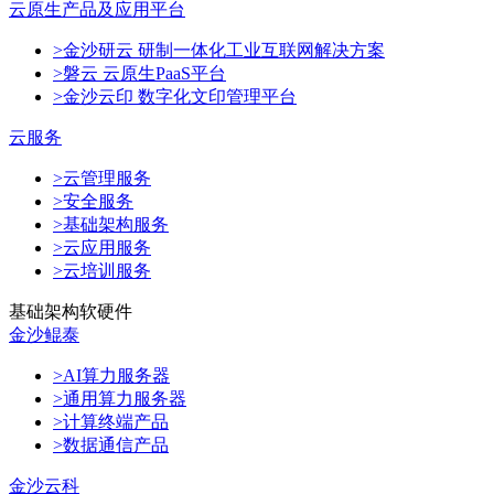
云原生产品及应用平台
>金沙研云 研制一体化工业互联网解决方案
>磐云 云原生PaaS平台
>金沙云印 数字化文印管理平台
云服务
>云管理服务
>安全服务
>基础架构服务
>云应用服务
>云培训服务
基础架构软硬件
金沙鲲泰
>AI算力服务器
>通用算力服务器
>计算终端产品
>数据通信产品
金沙云科