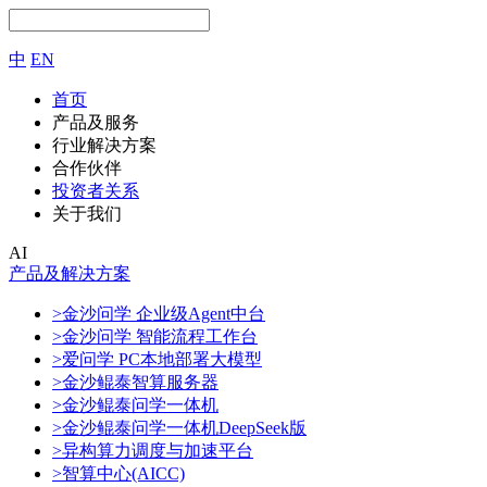
中
EN
首页
产品及服务
行业解决方案
合作伙伴
投资者关系
关于我们
AI
产品及解决方案
>金沙问学 企业级Agent中台
>金沙问学 智能流程工作台
>爱问学 PC本地部署大模型
>金沙鲲泰智算服务器
>金沙鲲泰问学一体机
>金沙鲲泰问学一体机DeepSeek版
>异构算力调度与加速平台
>智算中心(AICC)