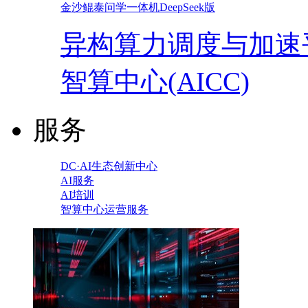
金沙鲲泰问学一体机DeepSeek版
异构算力调度与加速
智算中心(AICC)
服务
DC·AI生态创新中心
AI服务
AI培训
智算中心运营服务